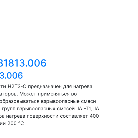
1813.006
3.006
ти Н2Т3-С предназначен для нагрева
маторов. Может применяться во
т образовываться взрывоопасные смеси
групп взрывоопасных смесей IIА -Т1, IIА
ура нагрева поверхности составляет 400
ии 200 °С