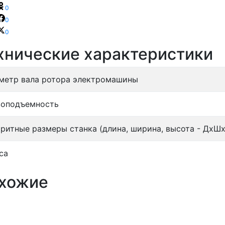
0
0
0
хнические характеристики
метр вала ротора электромашины
зоподъемность
аритные размеры станка (длина, ширина, высота - ДхШх
са
хожие