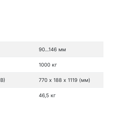
90...146 мм
1000 кг
В)
770 х 188 х 1119 (мм)
46,5 кг