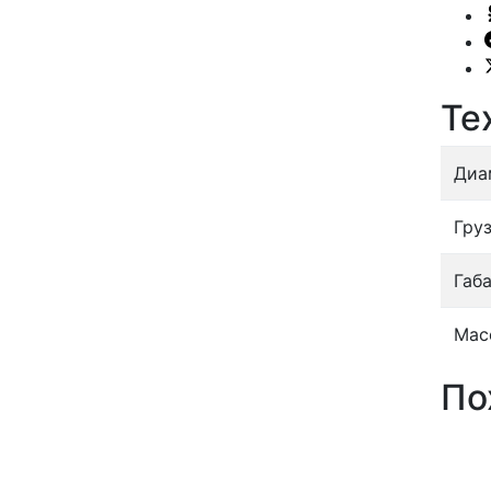
Те
Диа
Гру
Габ
Мас
По