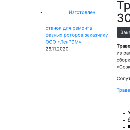
Т
Изготовлен
30
станок для ремонта
Зак
фазных роторов заказчику
ООО «ЛенРЭМ»
Траве
26.11.2020
из ра
сборк
«Севк
Сопу
Траве