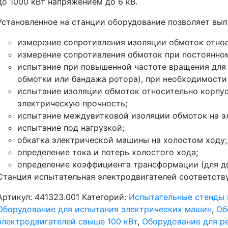
до 1000 кВт напряжением до 6 кВ.
Установленное на станции оборудование позволяет вы
измерение сопротивления изоляции обмоток относ
измерение сопротивления обмоток при постоянном
испытание при повышенной частоте вращения для
обмотки или бандажа ротора), при необходимости
испытание изоляции обмоток относительно корпу
электрическую прочность;
испытание междувитковой изоляции обмоток на э
испытание под нагрузкой;
обкатка электрической машины на холостом ходу;
определение тока и потерь холостого хода;
определение коэффициента трансформации (для дв
Станция испытательная электродвигателей соответств
Артикул:
441323.001
Категорий:
Испытательные стенды 
Оборудование для испытания электрических машин
,
Об
электродвигателей свыше 100 кВт
,
Оборудование для р