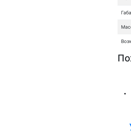
Габ
Масс
Воз
По