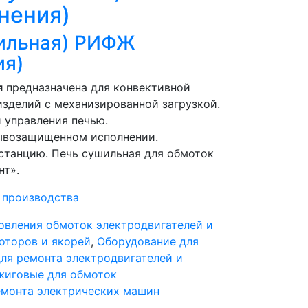
нения)
шильная) РИФЖ
ия)
я
предназначена для конвективной
изделий с механизированной загрузкой.
 управления печью.
рывозащищенном исполнении.
 станцию. Печь сушильная для обмоток
нт».
 производства
овления обмоток электродвигателей и
оторов и якорей
,
Оборудование для
ля ремонта электродвигателей и
жиговые для обмоток
емонта электрических машин