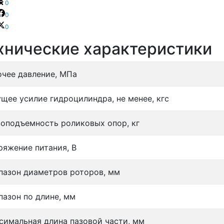
0
0
0
хнические характеристики
очее давление, МПа
ущее усилие гидроцилиндра, не менее, кгс
зоподъемность роликовых опор, кг
ряжение питания, В
пазон диаметров роторов, мм
пазон по длине, мм
симальная длина пазовой части, мм