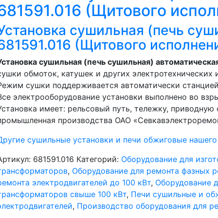
681591.016 (Щитового испол
Установка сушильная (печь су
681591.016 (Щитового исполнен
Установка сушильная (печь сушильная) автоматическа
сушки обмоток, катушек и других электротехнических 
Режим сушки поддерживается автоматически станцией
Все электрооборудование установки выполнено во вз
Установка имеет: рельсовый путь, тележку, приводную
промышленная производства ОАО «Севкавэлектроремо
Другие сушильные установки и печи обжиговые нашего
Артикул:
681591.016
Категорий:
Оборудование для изгот
трансформаторов
,
Оборудование для ремонта фазных р
ремонта электродвигателей до 100 кВт
,
Оборудование д
трансформаторов свыше 100 кВт
,
Печи сушильные и об
электродвигателей
,
Производство оборудования для р