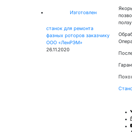
Якорь
Изготовлен
позво
ползу
станок для ремонта
Обраб
фазных роторов заказчику
Опера
ООО «ЛенРЭМ»
26.11.2020
После
Гаран
Похо
Стано