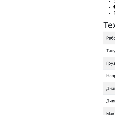
Те
Раб
Тян
Гру
Нап
Диа
Диа
Мак