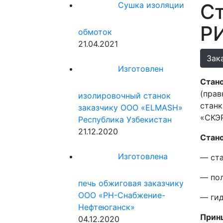
Ст
Сушка изоляции
Р
обмоток
21.04.2021
Зак
Изготовлен
Стано
(прав
изолировочный станок
станк
заказчику ООО «ELMASH»
«СКЭР
Республика Узбекистан
21.12.2020
Стан
Изготовлена
— ста
— пол
печь обжиговая заказчику
ООО «РН-Снабжение-
— гид
Нефтеюганск»
Принц
04.12.2020